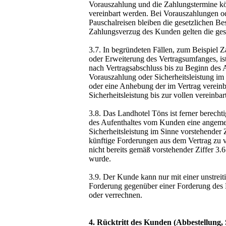
Vorauszahlung und die Zahlungstermine kö
vereinbart werden. Bei Vorauszahlungen od
Pauschalreisen bleiben die gesetzlichen B
Zahlungsverzug des Kunden gelten die ges
3.7. In begründeten Fällen, zum Beispiel
oder Erweiterung des Vertragsumfanges, ist
nach Vertragsabschluss bis zu Beginn des A
Vorauszahlung oder Sicherheitsleistung im 
oder eine Anhebung der im Vertrag verein
Sicherheitsleistung bis zur vollen vereinba
3.8. Das Landhotel Töns ist ferner berech
des Aufenthaltes vom Kunden eine angeme
Sicherheitsleistung im Sinne vorstehender Z
künftige Forderungen aus dem Vertrag zu v
nicht bereits gemäß vorstehender Ziffer 3.6 
wurde.
3.9. Der Kunde kann nur mit einer unstreit
Forderung gegenüber einer Forderung des
oder verrechnen.
4. Rücktritt des Kunden (Abbestellung, 