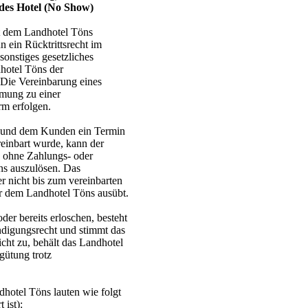
des Hotel (No Show)
t dem Landhotel Töns
n ein Rücktrittsrecht im
sonstiges gesetzliches
dhotel Töns der
 Die Vereinbarung eines
mmung zu einer
rm erfolgen.
s und dem Kunden ein Termin
reinbart wurde, kann der
, ohne Zahlungs- oder
ns auszulösen. Das
er nicht bis zum vereinbarten
r dem Landhotel Töns ausübt.
 oder bereits erloschen, besteht
ündigungsrecht und stimmt das
cht zu, behält das Landhotel
gütung trotz
hotel Töns lauten wie folgt
 ist):