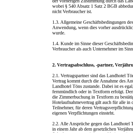
der vorherigen Zustimmung durch das Land
wobei § 540 Absatz 1 Satz 2 BGB abbedun
nicht Verbraucher ist.
1.3. Allgemeine Geschäftsbedingungen de
Anwendung, wenn dies vorher ausdrücklich
wurde.
1.4. Kunde im Sinne dieser Geschäftsbedi
Verbraucher als auch Unternehmer im Sin
2. Vertragsabschluss, -partner, Verjähr
2.1. Vertragspartner sind das Landhotel T
Vertrag kommt durch die Annahme des Ant
Landhotel Töns zustande. Dabei ist es egal
fernmündlich oder in Textform erfolgt. Dem
die Zimmerbuchung in Textform zu bestäti
Hotelaufnahmevertrag gilt auch für alle i
Teilnehmer, für deren Vertragsverpflichtun
eigenen Verpflichtungen einsteht.
2.2. Alle Ansprüche gegen das Landhotel T
in einem Jahr ab dem gesetzlichen Verjähru