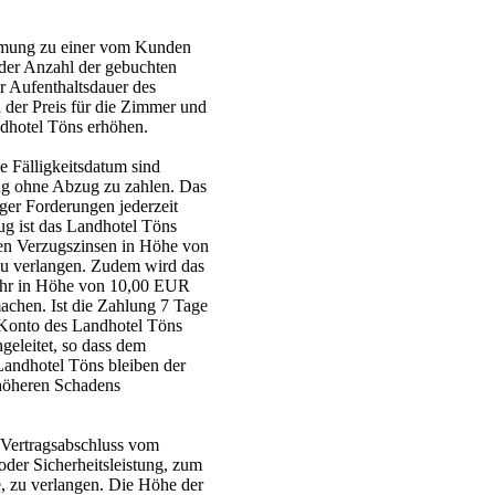
mmung zu einer vom Kunden
der Anzahl der gebuchten
r Aufenthaltsdauer des
der Preis für die Zimmer und
ndhotel Töns erhöhen.
 Fälligkeitsdatum sind
g ohne Abzug zu zahlen. Das
ger Forderungen jederzeit
g ist das Landhotel Töns
chen Verzugszinsen in Höhe von
zu verlangen. Zudem wird das
ühr in Höhe von 10,00 EUR
achen. Ist die Zahlung 7 Tage
Konto des Landhotel Töns
geleitet, so dass dem
andhotel Töns bleiben der
höheren Schadens
i Vertragsabschluss vom
er Sicherheitsleistung, zum
e, zu verlangen. Die Höhe der