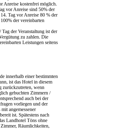
or Anreise kostenfrei möglich.
ag vor Anreise sind 50% der
 14. Tag vor Anreise 80 % der
 100% der vereinbarten
 Tag der Veranstaltung ist der
Vergütung zu zahlen. Die
ereinbarten Leistungen seitens
nde innerhalb einer bestimmten
ann, ist das Hotel in diesem
ag zurückzutreten, wenn
glich gebuchten Zimmern /
entsprechend auch bei der
ragen vorliegen und der
 mit angemessener
bereit ist. Spätestens nach
 das Landhotel Töns ohne
 Zimmer, Räumlichkeiten,