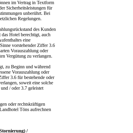
nnen im Vertrag in Textform
er Sicherheitsleistungen für
estimmungen unberührt. Bei
etzlichen Regelungen.
 Zahlungsrückstand des Kunden
 das Hotel berechtigt, auch
ufenthaltes eine
Sinne vorstehender Ziffer 3.6
barten Vorauszahlung oder
rten Vergütung zu verlangen.
tigt, zu Beginn und während
ssene Vorauszahlung oder
iffer 3.6 für bestehende oder
erlangen, soweit eine solche
und / oder 3.7 geleistet
igen oder rechtskräftigen
 Landhotel Töns aufrechnen
Stornierung) /