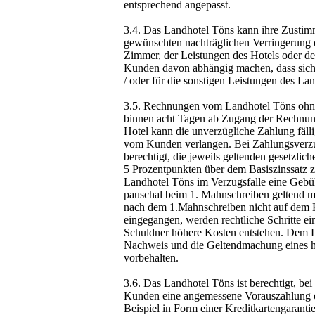
entsprechend angepasst.
3.4. Das Landhotel Töns kann ihre Zusti
gewünschten nachträglichen Verringerung 
Zimmer, der Leistungen des Hotels oder de
Kunden davon abhängig machen, dass sich 
/ oder für die sonstigen Leistungen des La
3.5. Rechnungen vom Landhotel Töns ohne
binnen acht Tagen ab Zugang der Rechnun
Hotel kann die unverzügliche Zahlung fälli
vom Kunden verlangen. Bei Zahlungsverzu
berechtigt, die jeweils geltenden gesetzli
5 Prozentpunkten über dem Basiszinssatz 
Landhotel Töns im Verzugsfalle eine Geb
pauschal beim 1. Mahnschreiben geltend m
nach dem 1.Mahnschreiben nicht auf dem 
eingegangen, werden rechtliche Schritte ein
Schuldner höhere Kosten entstehen. Dem L
Nachweis und die Geltendmachung eines 
vorbehalten.
3.6. Das Landhotel Töns ist berechtigt, be
Kunden eine angemessene Vorauszahlung od
Beispiel in Form einer Kreditkartengaranti