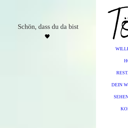
Schön, dass du da bist
🖤
WIL
H
RES
DEIN W
SEHE
KO