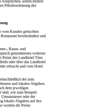
 Ansprüchen, sofern letztere
gen Pflichtverletzung des
hnung
 die vom Kunden gebuchten
estaurant bereitzuhalten und
immer-, Raum- und
nspruch genommenen weiteren
en Preise des Landhotel Töns
direkt oder über das Landhotel
ritte erbracht und vom Hotel
 einschließlich der zum
 Steuern und lokalen Abgaben.
nach dem jeweiligen
 sind, wie zum Beispiel
 Umsatzsteuer oder der
g lokaler Abgaben auf den
s werden die Preise