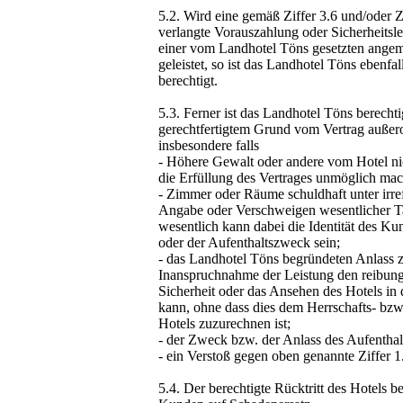
5.2. Wird eine gemäß Ziffer 3.6 und/oder Zi
verlangte Vorauszahlung oder Sicherheitsl
einer vom Landhotel Töns gesetzten angem
geleistet, so ist das Landhotel Töns ebenfa
berechtigt.
5.3. Ferner ist das Landhotel Töns berechti
gerechtfertigtem Grund vom Vertrag außero
insbesondere falls
- Höhere Gewalt oder andere vom Hotel ni
die Erfüllung des Vertrages unmöglich ma
- Zimmer oder Räume schuldhaft unter irre
Angabe oder Verschweigen wesentlicher T
wesentlich kann dabei die Identität des Ku
oder der Aufenthaltszweck sein;
- das Landhotel Töns begründeten Anlass z
Inanspruchnahme der Leistung den reibungs
Sicherheit oder das Ansehen des Hotels in 
kann, ohne dass dies dem Herrschafts- bzw
Hotels zuzurechnen ist;
- der Zweck bzw. der Anlass des Aufenthalt
- ein Verstoß gegen oben genannte Ziffer 1.
5.4. Der berechtigte Rücktritt des Hotels 