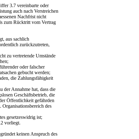
ffer 3.7 vereinbarte oder
eistung auch nach Verstreichen
essenen Nachfrist nicht
lls zum Rücktritt vom Vertrag
gt, aus sachlich
rdentlich zurückzutreten,
cht zu vertretende Umstände
chen;
führender oder falscher
atsachen gebucht werden;
nden, die Zahlungsfähigkeit
u der Annahme hat, dass die
losen Geschäftsbetrieb, die
der Öffentlichkeit gefährden
. Organisationsbereich des
es gesetzeswidrig ist;
2 vorliegt.
begründet keinen Anspruch des